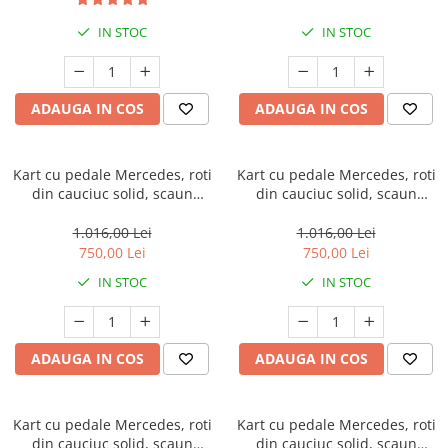
IN STOC
IN STOC
ADAUGA IN COS
ADAUGA IN COS
Kart cu pedale Mercedes, roti
Kart cu pedale Mercedes, roti
din cauciuc solid, scaun
din cauciuc solid, scaun
reglabil, centura de siguranta,
reglabil, centura de siguranta,
albastru
rosu
1.016,00 Lei
1.016,00 Lei
750,00 Lei
750,00 Lei
IN STOC
IN STOC
ADAUGA IN COS
ADAUGA IN COS
Kart cu pedale Mercedes, roti
Kart cu pedale Mercedes, roti
din cauciuc solid, scaun
din cauciuc solid, scaun