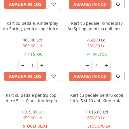
ADAUGA IN COS
ADAUGA IN COS
Kart cu pedale, Kinderplay
Kart cu pedale, Kinderplay
ArcSpring, pentru copii intre 2
ArcSpring, pentru copii intre 2
si 6 ani, rosu
si 6 ani, amortizoare, albastru
460,00 Lei
460,00 Lei
360,00 Lei
360,00 Lei
IN STOC
IN STOC
ADAUGA IN COS
ADAUGA IN COS
Kart cu pedale pentru copii
Kart cu pedale pentru copii
intre 5 si 10 ani, Kinderplay
intre 5 si 10 ani, Kinderplay
Thunder, cu roti moi EVA,
Thunder, cu roti moi EVA,
albastru
negru
1.015,00 Lei
1.015,00 Lei
650,00 Lei
650,00 Lei
STOC EPUIZAT
STOC EPUIZAT