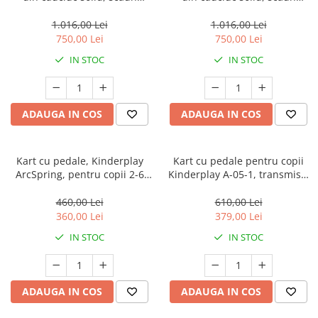
reglabil, centura de siguranta,
reglabil, centura de siguranta,
alb
negru
1.016,00 Lei
1.016,00 Lei
750,00 Lei
750,00 Lei
IN STOC
IN STOC
ADAUGA IN COS
ADAUGA IN COS
Kart cu pedale, Kinderplay
Kart cu pedale pentru copii
ArcSpring, pentru copii 2-6
Kinderplay A-05-1, transmisie
ani, cadru metal, amortizoare,
pe lant, roti gonflabile, rosu
negru
460,00 Lei
610,00 Lei
360,00 Lei
379,00 Lei
IN STOC
IN STOC
ADAUGA IN COS
ADAUGA IN COS