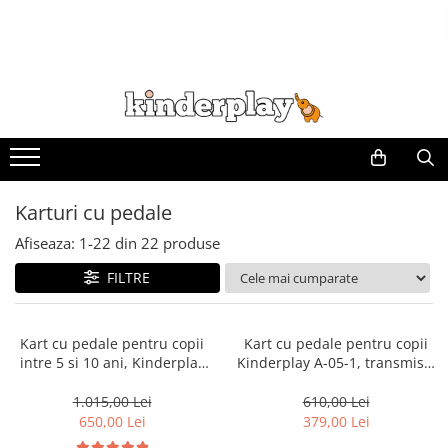
Karturi cu pedale
Afiseaza:
1-
22
din
22
produse
FILTRE
Kart cu pedale pentru copii
Kart cu pedale pentru copii
intre 5 si 10 ani, Kinderplay
Kinderplay A-05-1, transmisie
Thunder, cu roti moi EVA, roz
pe lant, roti gonflabile,
albastru
1.015,00 Lei
610,00 Lei
650,00 Lei
379,00 Lei