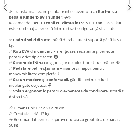
🎉 Transformă fiecare plimbare într-o aventură cu
Kart-ul cu
pedale Kinderplay Thunder!
🚗✨
Recomandat pentru
copii cu vârsta între 5 și 10 ani
, acest kart
este combinația perfectă între distracție, siguranță și calitate:
✅
Cadrul solid din oțel
oferă durabilitate și suportă până la 50
kg.
✅
Roti EVA din cauciuc
– silențioase, rezistente și perfecte
pentru orice tip de teren. 🛞
✅
Sistem de frânare
sigur, ușor de folosit printr-un mâner. 🛑
✅
Pedalare bidirecțională
– înainte și înapoi, pentru
manevrabilitate completă! 🚴
✅
Scaun modern și confortabil
, gândit pentru sesiuni
îndelungate de joacă. 🪑
✅
Volan ergonomic
pentru o experiență de conducere ușoară și
distractivă.
📏 Dimensiuni: 122 x 60 x 70 cm
⚖️ Greutate netă: 13 kg
🎯 Recomandat pentru copii aventuroși cu greutatea de până la
50 kg.