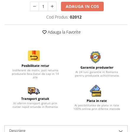
ADAUGA IN COS
Cod Produs:
02012
Adauga la Favorite
Posibilitate retur
Garantia produselor
Indiferent de motiv, poti returna
Ai 24 luni garantie in Romania
produsele fara batai de cap in 14
pentru produsele achizitionate
zile
Transport gratuit
Plata in rate
Iti oferim transport gratuit prin
Ai posibilitatea de plata in rate
curier rapid oriunde in Romania
100% online prin diferite metode
Descriere