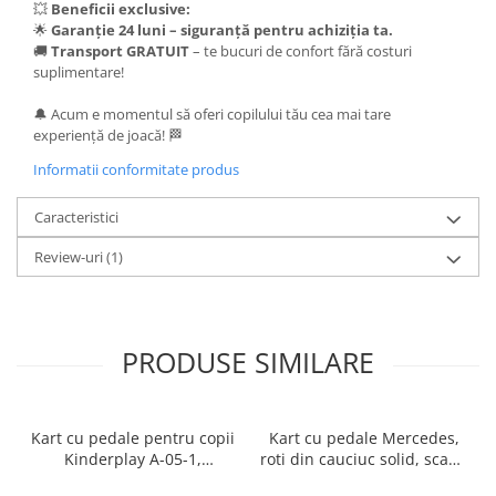
💥
Beneficii exclusive:
🌟
Garanție 24 luni – siguranță pentru achiziția ta.
🚚
Transport GRATUIT
– te bucuri de confort fără costuri
suplimentare!
🔔 Acum e momentul să oferi copilului tău cea mai tare
experiență de joacă! 🏁
Informatii conformitate produs
Caracteristici
Review-uri
(1)
PRODUSE SIMILARE
Kart cu pedale pentru copii
Kart cu pedale Mercedes,
Kinderplay A-05-1,
roti din cauciuc solid, scaun
transmisie pe lant, roti
reglabil, centura de