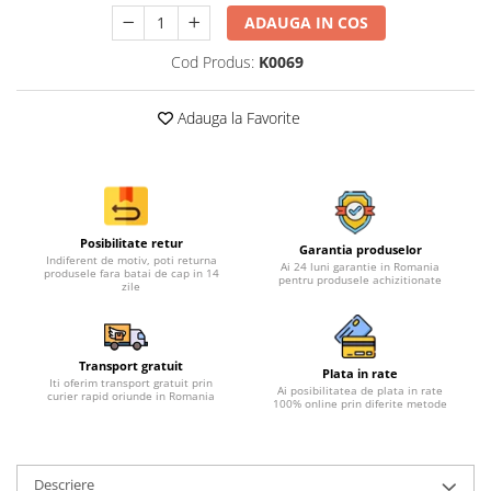
ADAUGA IN COS
Cod Produs:
K0069
Adauga la Favorite
Posibilitate retur
Garantia produselor
Indiferent de motiv, poti returna
Ai 24 luni garantie in Romania
produsele fara batai de cap in 14
pentru produsele achizitionate
zile
Transport gratuit
Plata in rate
Iti oferim transport gratuit prin
Ai posibilitatea de plata in rate
curier rapid oriunde in Romania
100% online prin diferite metode
Descriere