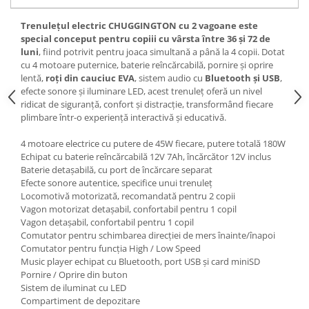
Trenulețul electric CHUGGINGTON cu 2 vagoane este
special conceput pentru copiii cu vârsta între 36 și 72 de
luni
, fiind potrivit pentru joaca simultană a până la 4 copii. Dotat
cu 4 motoare puternice, baterie reîncărcabilă, pornire și oprire
lentă,
roți din cauciuc EVA
, sistem audio cu
Bluetooth și USB
,
efecte sonore și iluminare LED, acest trenuleț oferă un nivel
ridicat de siguranță, confort și distracție, transformând fiecare
plimbare într-o experiență interactivă și educativă.
4 motoare electrice cu putere de 45W fiecare, putere totală 180W
Echipat cu baterie reîncărcabilă 12V 7Ah, încărcător 12V inclus
Baterie detașabilă, cu port de încărcare separat
Efecte sonore autentice, specifice unui trenuleț
Locomotivă motorizată, recomandată pentru 2 copii
Vagon motorizat detașabil, confortabil pentru 1 copil
Vagon detașabil, confortabil pentru 1 copil
Comutator pentru schimbarea direcției de mers înainte/înapoi
Comutator pentru funcția High / Low Speed
Music player echipat cu Bluetooth, port USB și card miniSD
Pornire / Oprire din buton
Sistem de iluminat cu LED
Compartiment de depozitare