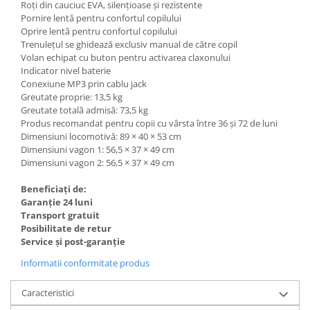
Roți din cauciuc EVA, silențioase și rezistente
Pornire lentă pentru confortul copilului
Oprire lentă pentru confortul copilului
Trenulețul se ghidează exclusiv manual de către copil
Volan echipat cu buton pentru activarea claxonului
Indicator nivel baterie
Conexiune MP3 prin cablu jack
Greutate proprie: 13,5 kg
Greutate totală admisă: 73,5 kg
Produs recomandat pentru copii cu vârsta între 36 și 72 de luni
Dimensiuni locomotivă: 89 × 40 × 53 cm
Dimensiuni vagon 1: 56,5 × 37 × 49 cm
Dimensiuni vagon 2: 56,5 × 37 × 49 cm
Beneficiați de:
Garanție 24 luni
Transport gratuit
Posibilitate de retur
Service și post-garanție
Informatii conformitate produs
Caracteristici