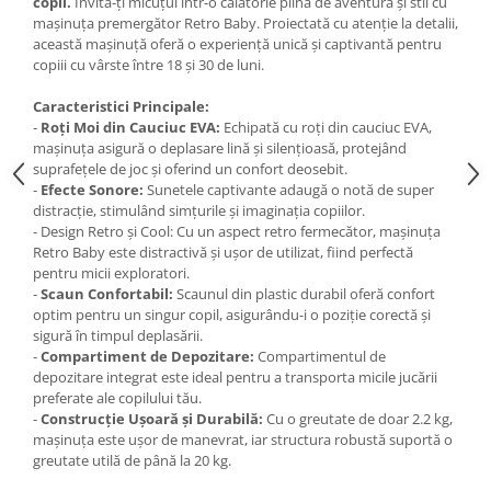
copii.
Invită-ți micuțul într-o călătorie plină de aventură și stil cu
mașinuța premergător Retro Baby. Proiectată cu atenție la detalii,
această mașinuță oferă o experiență unică și captivantă pentru
copiii cu vârste între 18 și 30 de luni.
Caracteristici Principale:
-
Roți Moi din Cauciuc EVA:
Echipată cu roți din cauciuc EVA,
mașinuța asigură o deplasare lină și silențioasă, protejând
suprafețele de joc și oferind un confort deosebit.
-
Efecte Sonore:
Sunetele captivante adaugă o notă de super
distracție, stimulând simțurile și imaginația copiilor.
- Design Retro și Cool: Cu un aspect retro fermecător, mașinuța
Retro Baby este distractivă și ușor de utilizat, fiind perfectă
pentru micii exploratori.
-
Scaun Confortabil:
Scaunul din plastic durabil oferă confort
optim pentru un singur copil, asigurându-i o poziție corectă și
sigură în timpul deplasării.
-
Compartiment de Depozitare:
Compartimentul de
depozitare integrat este ideal pentru a transporta micile jucării
preferate ale copilului tău.
-
Construcție Ușoară și Durabilă:
Cu o greutate de doar 2.2 kg,
mașinuța este ușor de manevrat, iar structura robustă suportă o
greutate utilă de până la 20 kg.