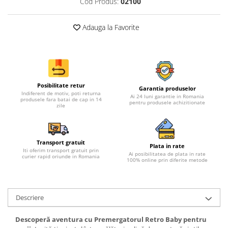
Cod Produs:
02100
Adauga la Favorite
Posibilitate retur
Garantia produselor
Indiferent de motiv, poti returna
Ai 24 luni garantie in Romania
produsele fara batai de cap in 14
pentru produsele achizitionate
zile
Transport gratuit
Plata in rate
Iti oferim transport gratuit prin
Ai posibilitatea de plata in rate
curier rapid oriunde in Romania
100% online prin diferite metode
Descriere
Descoperă aventura cu Premergatorul Retro Baby pentru