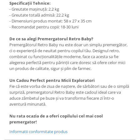
Specificații Tehnice:
- Greutate mașinuță: 2.2 kg
- Greutate totală admisă: 22.2 kg
- Dimensiuni produs montat: 58 x 27 x 35 cm
- Recomandat pentru copii: 18-30 luni
De ce sa alegi Premergatorul Retro Baby?
Premergătorul Retro Baby nu este doar un simplu premergător,
ci o experiență de neuitat pentru copilul tău. Designul retro,
combinat cu funcționalitățile moderne, face ca acesta sa fie
alegerea perfectă pentru părinții care doresc să ofere celor mici
un produs de calitate, sigur și plin de farmec.
Un Cadou Perfect pentru Micii Exploratori
Fie că este vorba de ziua de naștere, de sărbători sau de o simplă
surpriză, premergatorul Retro Baby este cadoul ideal care va
aduce zâmbetul pe buze și va transforma fiecare zi într-o
aventură minunată.
Nu rata ocazia de a oferi copilului cel mai cool
premergator!
Informatii conformitate produs