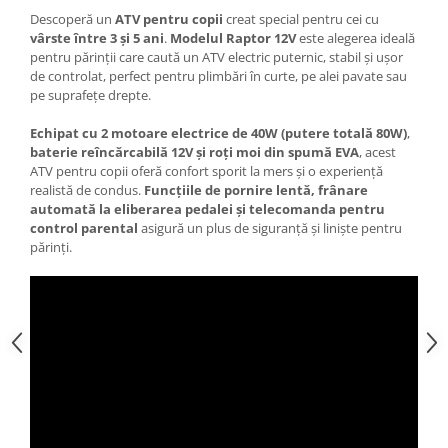
Descoperă un
ATV pentru copii
creat special pentru cei cu
vârste între 3 și 5 ani
.
Modelul Raptor 12V
este alegerea ideală
pentru părinții care caută un ATV electric puternic, stabil și ușor
de controlat, perfect pentru plimbări în curte, pe alei pavate sau
pe suprafețe drepte.
Echipat cu 2 motoare electrice de 40W (putere totală 80W)
,
baterie reîncărcabilă 12V și roți moi din spumă EVA
, acest
ATV pentru copii oferă confort sporit la mers și o experiență
realistă de condus.
Funcțiile de pornire lentă, frânare
automată la eliberarea pedalei și telecomanda pentru
control parental
asigură un plus de siguranță și liniște pentru
părinți.