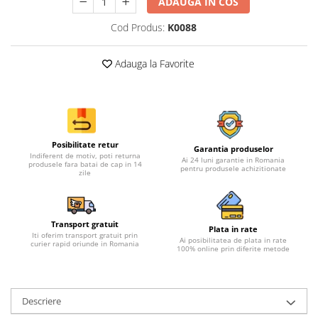
ADAUGA IN COS
Cod Produs:
K0088
Adauga la Favorite
Posibilitate retur
Garantia produselor
Indiferent de motiv, poti returna
Ai 24 luni garantie in Romania
produsele fara batai de cap in 14
pentru produsele achizitionate
zile
Transport gratuit
Plata in rate
Iti oferim transport gratuit prin
Ai posibilitatea de plata in rate
curier rapid oriunde in Romania
100% online prin diferite metode
Descriere