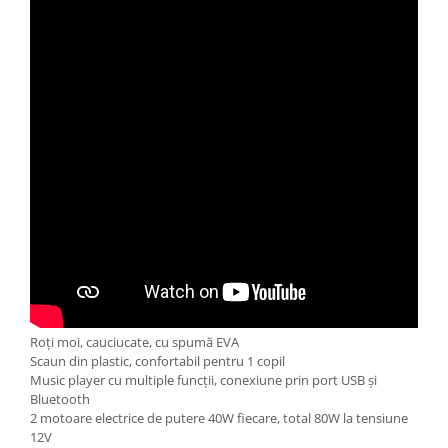
Roți moi, cauciucate, cu spumă EVA
Scaun din plastic, confortabil pentru 1 copil
Music player cu multiple funcții, conexiune prin port USB și
Bluetooth
2 motoare electrice de putere 40W fiecare, total 80W la tensiune
12V