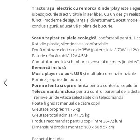
Tractorașul electric cu remorca Kinderplay
este alege
iubesc jocurile și activitățile în aer liber. Cu un design realis
funcții moderne de siguranță și divertisment, acest model
condus sigură, educativă și plină de bucurie.
Scaun tapițat cu piele ecologică
, confortabil pentru 1 c
Roți din plastic, silențioase și confortabile
Două motoare electrice de 35W (putere totală 70W la 12V)
Baterie reîncărcabilă 12V 4.5Ah
Comutator pentru schimbarea sensului de mers (înainte/î
Remorcă inclusă
Music player cu port USB
și multiple comenzi muzicale
Pornire și oprire din buton
Pornire lentă și oprire lentă
pentru confortul copilului
Telecomandă inclusă
pentru control parental de la dist
Trei niveluri de viteză selectabile din telecomandă
Poate fi ghidat manual de către copil
Greutate proprie: 11.75 kg
Greutate total admisă: 41.75 kg
Produs recomandat pentru copii între 36–72 luni
Dimensiuni produs montat: 180 x 56 x 57 cm
Pachetul include: