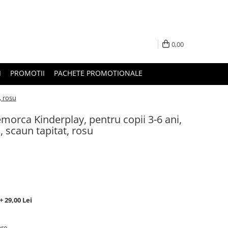
0,00
I
PROMOTII
PACHETE PROMOTIONALE
, rosu
emorca Kinderplay, pentru copii 3-6 ani,
 scaun tapitat, rosu
 29,00 Lei
are