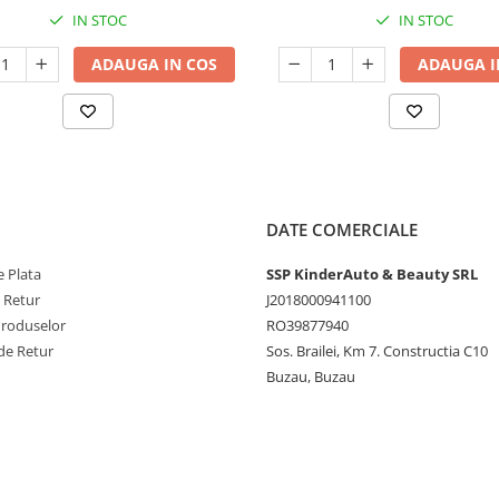
IN STOC
IN STOC
ADAUGA IN COS
ADAUGA I
DATE COMERCIALE
 Plata
SSP KinderAuto & Beauty SRL
e Retur
J2018000941100
Produselor
RO39877940
de Retur
Sos. Brailei, Km 7. Constructia C10
Buzau, Buzau