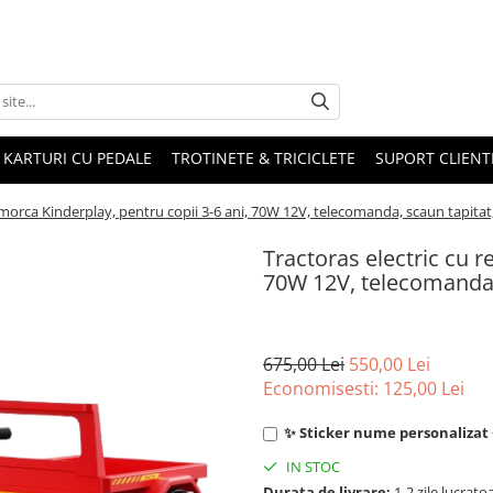
KARTURI CU PEDALE
TROTINETE & TRICICLETE
SUPORT CLIENT
emorca Kinderplay, pentru copii 3-6 ani, 70W 12V, telecomanda, scaun tapitat
Tractoras electric cu r
70W 12V, telecomanda,
675,00 Lei
550,00 Lei
Economisesti:
125,00
Lei
✨ Sticker nume personalizat +
IN STOC
Durata de livrare:
1-2 zile lucrato