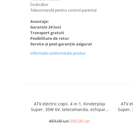
Încărcător
Telecomandă pentru control parental
Avantaje:
Garanție 24 luni
Transport gratuit
Posibilitate de retur
Service și post-garanție asigurat
Informatii conformitate produs
ATV electric copii, 4 in 1, Kinderplay
ATV el
Super, 35W 6V, telecomanda, echipare
Super, 
standard, albastru
459,00 Lei
350,00 Lei