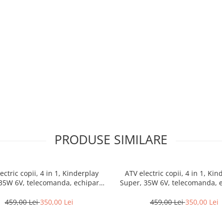
PRODUSE SIMILARE
ectric copii, 4 in 1, Kinderplay
ATV electric copii, 4 in 1, Kin
35W 6V, telecomanda, echipare
Super, 35W 6V, telecomanda, 
standard, verde
standard, rosu
459,00 Lei
350,00 Lei
459,00 Lei
350,00 Lei