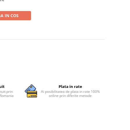
A IN COS
uit
Plata in rate
tuit prin
Ai posibilitatea de plata in rate 100%
n Romania
online prin diferite metode