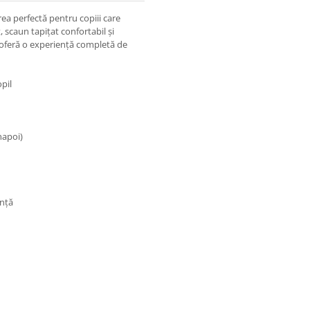
rea perfectă pentru copiii care
t, scaun tapițat confortabil și
 oferă o experiență completă de
opil
napoi)
anță