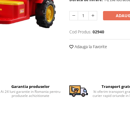
ADAUG
Cod Produs:
02940
Adauga la Favorite
Garantia produselor
Transport grat
Ai 24 luni garantie in Romania pentru
Iti oferim transport gra
produsele achizitionate
curier rapid oriunde i