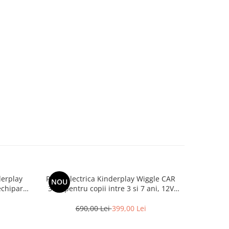
derplay
Placa electrica Kinderplay Wiggle CAR
Motociclet
NOU
echipare
360, pentru copii intre 3 si 7 ani, 12V
ani, Ho
90W, roz
690,00 Lei
399,00 Lei
1.