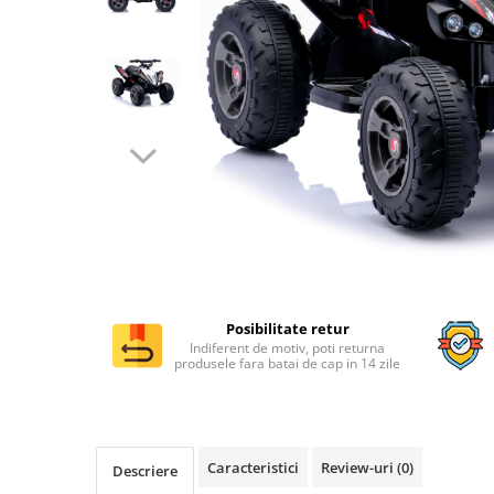
Distribuie
pe
Posibilitate retur
Facebook
Indiferent de motiv, poti returna
produsele fara batai de cap in 14 zile
Caracteristici
Review-uri
(0)
Descriere