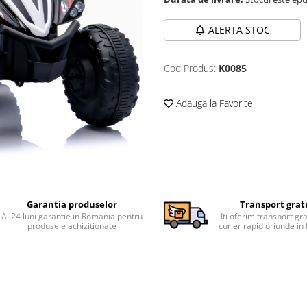
ALERTA STOC
Cod Produs:
K0085
Adauga la Favorite
Garantia produselor
Transport grat
Ai 24 luni garantie in Romania pentru
Iti oferim transport gra
produsele achizitionate
curier rapid oriunde i