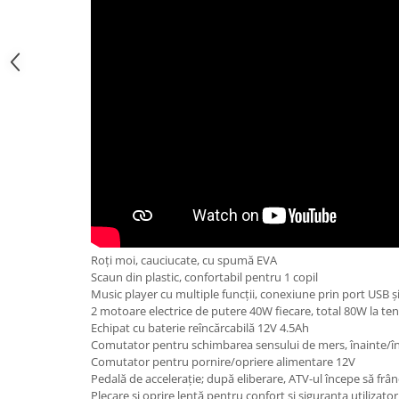
Roți moi, cauciucate, cu spumă EVA
Scaun din plastic, confortabil pentru 1 copil
Music player cu multiple funcții, conexiune prin port USB ș
2 motoare electrice de putere 40W fiecare, total 80W la te
Echipat cu baterie reîncărcabilă 12V 4.5Ah
Comutator pentru schimbarea sensului de mers, înainte/î
Comutator pentru pornire/opriere alimentare 12V
Pedală de accelerație; după eliberare, ATV-ul începe să frâ
Plecare și oprire lentă pentru confort și siguranța utilizator