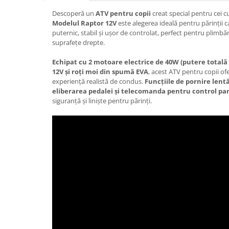
Descoperă un
ATV pentru copii
creat special pentru cei 
Modelul Raptor 12V
este alegerea ideală pentru părinții c
puternic, stabil și ușor de controlat, perfect pentru plimbăr
suprafețe drepte.
Echipat cu 2 motoare electrice de 40W (putere totală
12V și roți moi din spumă EVA
, acest ATV pentru copii ofe
experiență realistă de condus.
Funcțiile de pornire lent
eliberarea pedalei și telecomanda pentru control pa
siguranță și liniște pentru părinți.