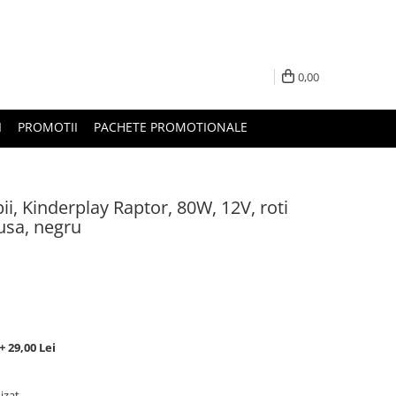
0,00
I
PROMOTII
PACHETE PROMOTIONALE
ii, Kinderplay Raptor, 80W, 12V, roti
usa, negru
 29,00 Lei
izat