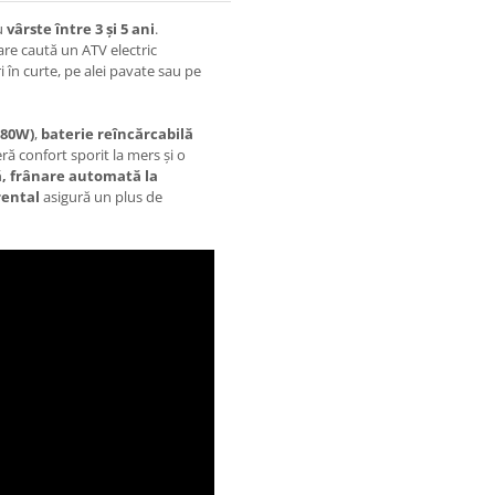
cu
vârste între 3 și 5 ani
.
are caută un ATV electric
i în curte, pe alei pavate sau pe
 80W)
,
baterie reîncărcabilă
ră confort sporit la mers și o
ă, frânare automată la
rental
asigură un plus de