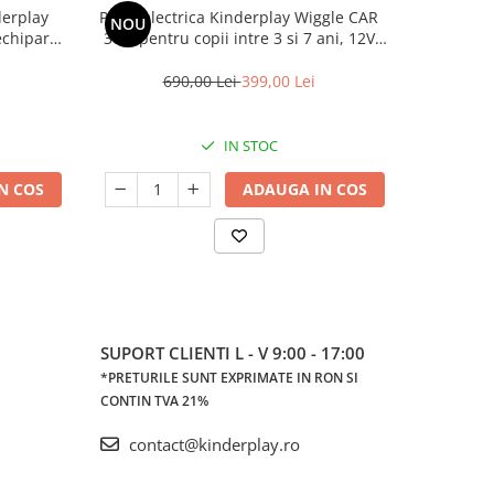
derplay
Placa electrica Kinderplay Wiggle CAR
Motociclet
NOU
echipare
360, pentru copii intre 3 si 7 ani, 12V
ani, Ho
90W, roz
690,00 Lei
399,00 Lei
1.
IN STOC
N COS
ADAUGA IN COS
SUPORT CLIENTI
L - V 9:00 - 17:00
*PRETURILE SUNT EXPRIMATE IN RON SI
CONTIN TVA 21%
contact@kinderplay.ro