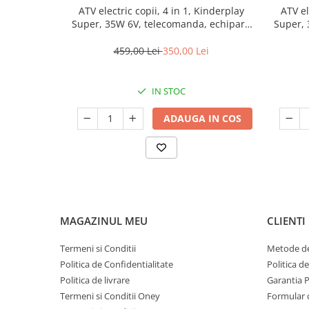
ATV electric copii, 4 in 1, Kinderplay
ATV el
Super, 35W 6V, telecomanda, echipare
Super, 
standard, albastru
459,00 Lei
350,00 Lei
IN STOC
ADAUGA IN COS
MAGAZINUL MEU
CLIENTI
Termeni si Conditii
Metode de
Politica de Confidentialitate
Politica d
Politica de livrare
Garantia 
Termeni si Conditii Oney
Formular 