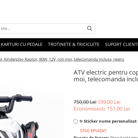
KARTURI CU PEDALE
TROTINETE & TRICICLETE
SUPORT CLIENT
ii, Kinderplay Raptor, 80W, 12V, roti moi, telecomanda inclusa, negru
ATV electric pentru cop
moi, telecomanda incl
750,00 Lei
599,00 Lei
Economisesti:
151,00
Lei
✨ Sticker nume personalizat +
STOC EPUIZAT
Durata de livrare:
Stocul este epu