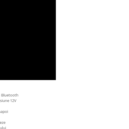
i Bluetooth
nsiune 12V
napoi
neze
ului