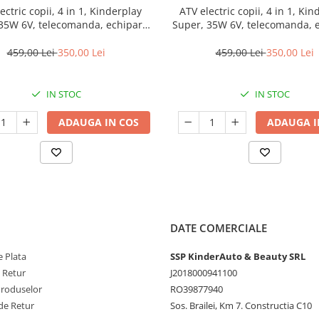
ectric copii, 4 in 1, Kinderplay
ATV electric copii, 4 in 1, Kin
35W 6V, telecomanda, echipare
Super, 35W 6V, telecomanda, 
standard, verde
standard, rosu
459,00 Lei
350,00 Lei
459,00 Lei
350,00 Lei
IN STOC
IN STOC
ADAUGA IN COS
ADAUGA I
DATE COMERCIALE
 Plata
SSP KinderAuto & Beauty SRL
e Retur
J2018000941100
Produselor
RO39877940
de Retur
Sos. Brailei, Km 7. Constructia C10