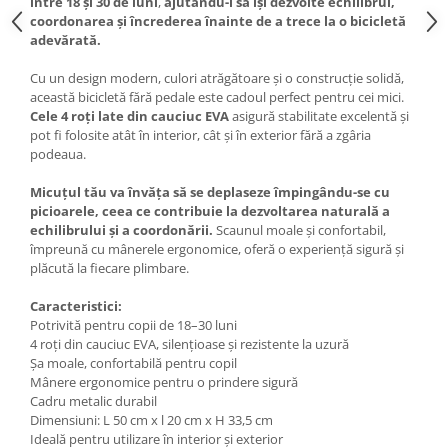
între 18 și 30 de luni
,
ajutându-i să își dezvolte echilibrul,
coordonarea și încrederea înainte de a trece la o bicicletă
adevărată.
Cu un design modern, culori atrăgătoare și o construcție solidă,
această bicicletă fără pedale este cadoul perfect pentru cei mici.
Cele 4 roți late din cauciuc EVA
asigură stabilitate excelentă și
pot fi folosite atât în interior, cât și în exterior fără a zgâria
podeaua.
Micuțul tău va învăța să se deplaseze împingându-se cu
picioarele, ceea ce contribuie la dezvoltarea naturală a
echilibrului și a coordonării.
Scaunul moale și confortabil,
împreună cu mânerele ergonomice, oferă o experiență sigură și
plăcută la fiecare plimbare.
Caracteristici:
Potrivită pentru copii de 18–30 luni
4 roți din cauciuc EVA, silențioase și rezistente la uzură
Șa moale, confortabilă pentru copil
Mânere ergonomice pentru o prindere sigură
Cadru metalic durabil
Dimensiuni: L 50 cm x l 20 cm x H 33,5 cm
Ideală pentru utilizare în interior și exterior