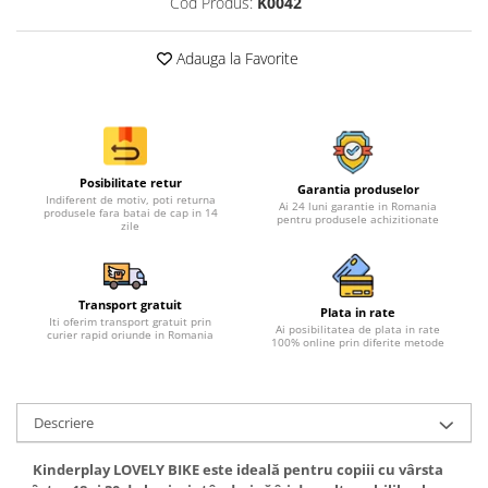
Cod Produs:
K0042
Adauga la Favorite
Posibilitate retur
Garantia produselor
Indiferent de motiv, poti returna
Ai 24 luni garantie in Romania
produsele fara batai de cap in 14
pentru produsele achizitionate
zile
Transport gratuit
Plata in rate
Iti oferim transport gratuit prin
Ai posibilitatea de plata in rate
curier rapid oriunde in Romania
100% online prin diferite metode
Descriere
Kinderplay LOVELY BIKE este ideală pentru copiii cu vârsta