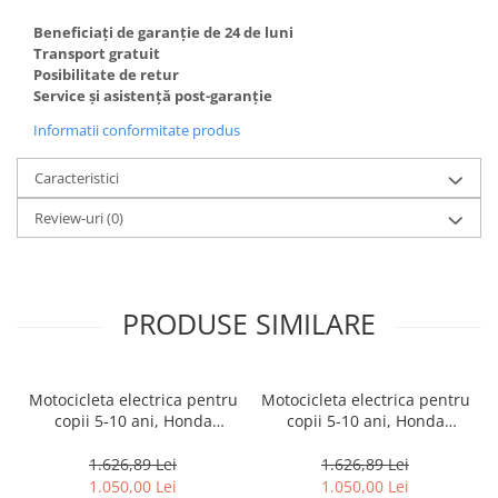
Beneficiați de garanție de 24 de luni
Transport gratuit
Posibilitate de retur
Service și asistență post-garanție
Informatii conformitate produs
Caracteristici
Review-uri
(0)
PRODUSE SIMILARE
Motocicleta electrica pentru
Motocicleta electrica pentru
copii 5-10 ani, Honda
copii 5-10 ani, Honda
CRF450 250W, 24V, roti
CRF450 250W, 24V, roti
gonflabile, albastra
gonflabile, alba
1.626,89 Lei
1.626,89 Lei
1.050,00 Lei
1.050,00 Lei