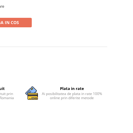
are
A IN COS
uit
Plata in rate
tuit prin
Ai posibilitatea de plata in rate 100%
n Romania
online prin diferite metode