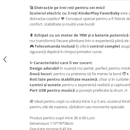
🚀 Distracție pe trei roți pentru cei mici!
Scuterul electric cu 3 roți KinderPlay FavorBaby
este 
distracția copiilor! 💖 Conceput special pentru a fi folosit d
confort, stabilitate și multă voie bună!
🔋 Echipat cu un motor de 70W și o baterie puternică
roz transformă fiecare plimbare într-o experiență plină de
🎮 Telecomanda inclusă
îți oferă
control complet
asupra
siguranță deplină în timpul primelor curse.
✨ Caracteristici care îi vor cuceri:
Design adorabil
în nuanță roz perlat, perfect pentru micil
Două locuri
, pentru ca prietenia să fie mereu la bord 🧒👧
Roti late pentru stabilitate maximă
, chiar și în curbel
Lumini și sunete
pentru o experiență realistă și captivan
Port USB pentru muzică
și povești preferate la drum 🎶
🎁 Ideal pentru copii cu vârsta între 3 și 5 ani, scuterul Ki
pentru zile de naștere, sărbători sau momente speciale.
Produs pentru copii intre 36 si 60 Luni
Dimensiuni 115*78*58cm
Greutate proprie 8.45 Kg