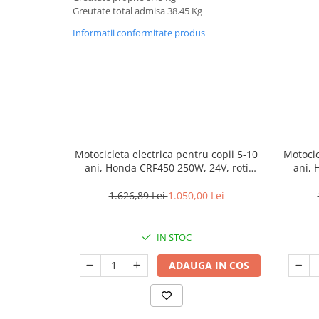
Greutate total admisa 38.45 Kg
Informatii conformitate produs
Motocicleta electrica pentru copii 5-10
Motocic
ani, Honda CRF450 250W, 24V, roti
ani, 
gonflabile, alba
1.626,89 Lei
1.050,00 Lei
IN STOC
ADAUGA IN COS