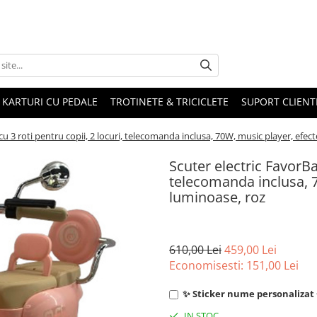
KARTURI CU PEDALE
TROTINETE & TRICICLETE
SUPORT CLIENT
cu 3 roti pentru copii, 2 locuri, telecomanda inclusa, 70W, music player, efec
Scuter electric FavorBab
telecomanda inclusa, 7
luminoase, roz
610,00 Lei
459,00 Lei
Economisesti:
151,00
Lei
✨ Sticker nume personalizat +
IN STOC