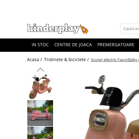
IN STOC
CENTRE DE JOACA
PREMERGATOARE
Acasa /
Trotinete & biciclete /
Scuter electric FavorBaby 