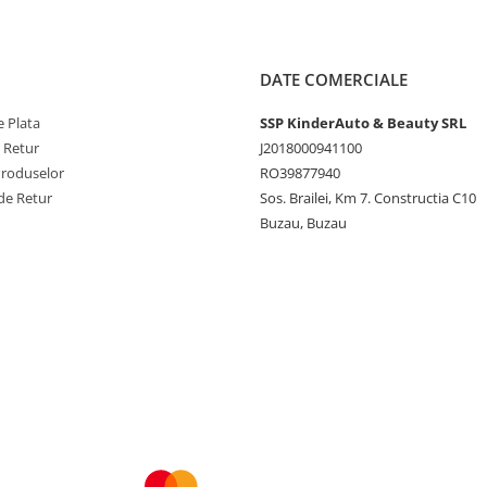
DATE COMERCIALE
 Plata
SSP KinderAuto & Beauty SRL
e Retur
J2018000941100
Produselor
RO39877940
de Retur
Sos. Brailei, Km 7. Constructia C10
Buzau, Buzau