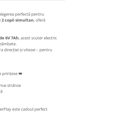
alegerea perfectă pentru
e
2 copii simultan
, oferă
 de 6V 7Ah
, acest scuter electric
 zâmbete.
 direcției și vitezei – pentru
e prințese 👑
e mai strânse
tă
nderPlay este cadoul perfect