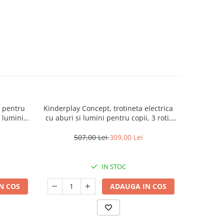
, pentru
Kinderplay Concept, trotineta electrica
Scuter ele
 lumini,
cu aburi si lumini pentru copii, 3 roti,
Scooty, r
tra
30W, 6V 4.5Ah, roz
control
507,00 Lei
309,00 Lei
5
IN STOC
N COS
ADAUGA IN COS