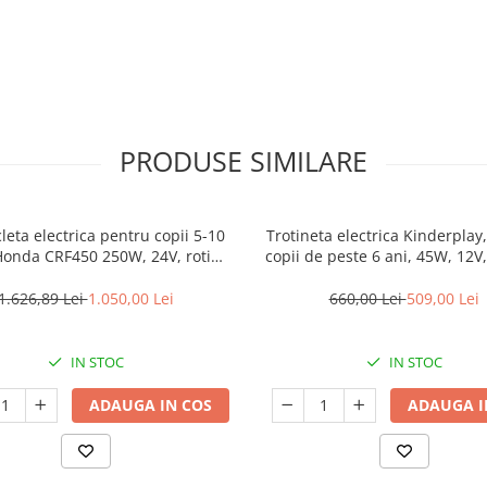
PRODUSE SIMILARE
leta electrica pentru copii 5-10
Trotineta electrica Kinderplay
Honda CRF450 250W, 24V, roti
copii de peste 6 ani, 45W, 12V,
gonflabile, albastra
roti moi din spuma, albas
1.626,89 Lei
1.050,00 Lei
660,00 Lei
509,00 Lei
IN STOC
IN STOC
ADAUGA IN COS
ADAUGA I