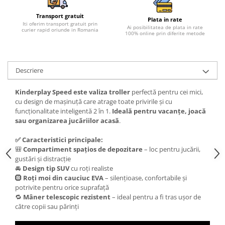
Transport gratuit
Plata in rate
Iti oferim transport gratuit prin
Ai posibilitatea de plata in rate
curier rapid oriunde in Romania
100% online prin diferite metode
Descriere
Kinderplay Speed este valiza troller
perfectă pentru cei mici,
cu design de mașinuță care atrage toate privirile și cu
funcționalitate inteligentă 2 în 1.
Ideală pentru vacanțe, joacă
sau organizarea jucăriilor acasă
.
✅ Caracteristici principale:
🎒
Compartiment spațios de depozitare
– loc pentru jucării,
gustări și distracție
🚘
Design tip SUV
cu roți realiste
🛞
Roți moi din cauciuc EVA
– silențioase, confortabile și
potrivite pentru orice suprafață
🔁
Mâner telescopic rezistent
– ideal pentru a fi tras ușor de
către copii sau părinți