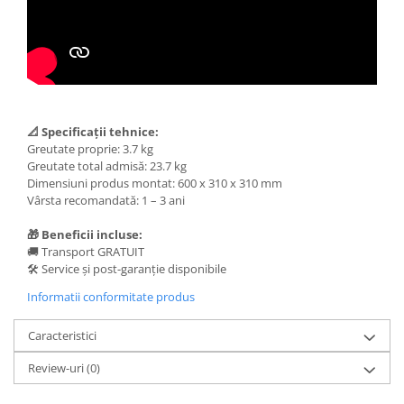
📐 Specificații tehnice:
Greutate proprie: 3.7 kg
Greutate total admisă: 23.7 kg
Dimensiuni produs montat: 600 x 310 x 310 mm
Vârsta recomandată: 1 – 3 ani
🎁 Beneficii incluse:
🚚 Transport GRATUIT
🛠️ Service și post-garanție disponibile
Informatii conformitate produs
Caracteristici
Review-uri
(0)