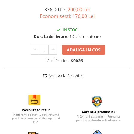
376,00 Lei
200,00 Lei
Economisesti:
176,00
Lei
IN STOC
Durata de livrare:
1-2 zile lucratoare
ADAUGA IN COS
Cod Produs:
K0026
Adauga la Favorite
Posibilitate retur
Garantia produselor
Indiferent de motiv, poti returna
Ai 24 luni garantie in Romania
produsele fara batai de cap in 14
pentru produsele achizitionate
zile