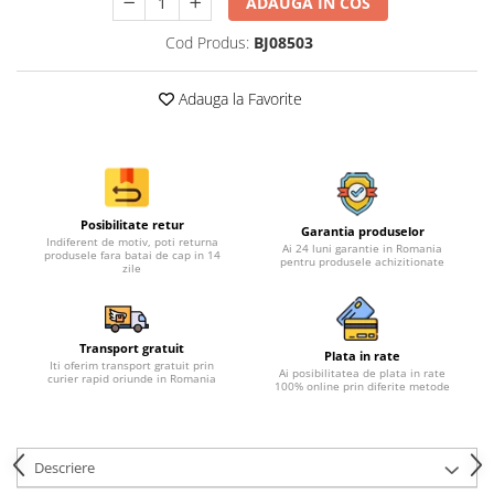
ADAUGA IN COS
Cod Produs:
BJ08503
Adauga la Favorite
Posibilitate retur
Garantia produselor
Indiferent de motiv, poti returna
Ai 24 luni garantie in Romania
produsele fara batai de cap in 14
pentru produsele achizitionate
zile
Transport gratuit
Plata in rate
Iti oferim transport gratuit prin
Ai posibilitatea de plata in rate
curier rapid oriunde in Romania
100% online prin diferite metode
Descriere