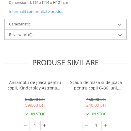
Dimensiuni: L114 x l114 x H121 cm
Informatii conformitate produs
Caracteristici
Review-uri
(0)
PRODUSE SIMILARE
Ansamblu de joaca pentru
Scaun de masa si de joaca
copii, Kinderplay Astronaut,
pentru copii 6–36 luni,
5 in 1, tobogan, leagan, cos
ajustabil, inaltime reglabila,
baschet, poarta fotbal,
tava detasabila, centura de
850,00 Lei
450,00 Lei
mingi incluse, verde
siguranta, roz
599,00 Lei
240,00 Lei
IN STOC
IN STOC