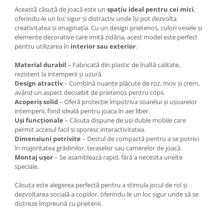
Această căsuță de joacă este un
spațiu ideal pentru cei mici
,
oferindu-le un loc sigur și distractiv unde își pot dezvolta
creativitatea și imaginația. Cu un design prietenos, culori vesele și
elemente decorative care imită zidăria, acest model este perfect
pentru utilizarea în
interior sau exterior
.
Material durabil
– Fabricată din plastic de înaltă calitate,
rezistent la intemperii și uzură.
Design atractiv
– Combină nuanțe plăcute de roz, mov și crem,
având un aspect deosebit de prietenos pentru copii.
Acoperiș solid
– Oferă protecție împotriva soarelui și ușoarelor
intemperii, fiind ideală pentru joaca în aer liber.
Uși funcționale
– Căsuța dispune de uși duble mobile care
permit accesul facil și sporesc interactivitatea.
Dimensiuni potrivite
– Destul de compactă pentru a se potrivi
în majoritatea grădinilor, teraselor sau camerelor de joacă.
Montaj ușor
– Se asamblează rapid, fără a necesita unelte
speciale.
Căsuța este alegerea perfectă pentru a stimula jocul de rol și
dezvoltarea socială a copiilor, oferindu-le un loc sigur unde să se
distreze împreună cu prietenii.