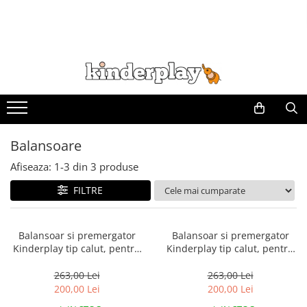
Balansoare
Afiseaza:
1-
3
din
3
produse
FILTRE
Balansoar si premergator
Balansoar si premergator
Kinderplay tip calut, pentru
Kinderplay tip calut, pentru
copii 1 si 4 ani, sunete
copii 1 si 4 ani, sunete
interactive, ergonomic, verde
interactive, ergonomic, gri
263,00 Lei
263,00 Lei
200,00 Lei
200,00 Lei