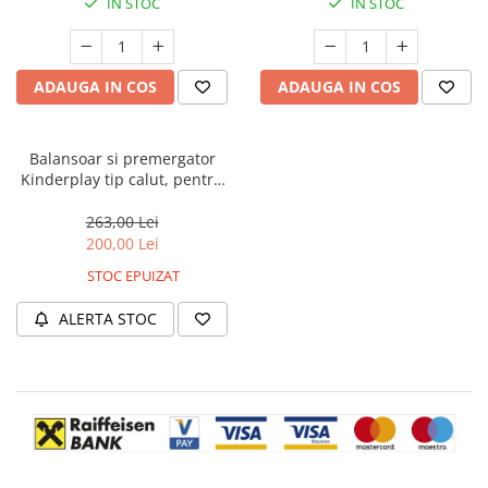
IN STOC
IN STOC
ADAUGA IN COS
ADAUGA IN COS
Balansoar si premergator
Kinderplay tip calut, pentru
copii 1 si 4 ani, sunete
interactive, ergonomic,
263,00 Lei
cafeniu
200,00 Lei
STOC EPUIZAT
ALERTA STOC