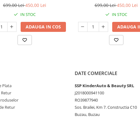
turquoise
699,00 Lei
450,00 Lei
699,00 Lei
450,00 Lei
IN STOC
IN STOC
ADAUGA IN COS
ADAUGA I
DATE COMERCIALE
 Plata
SSP KinderAuto & Beauty SRL
e Retur
J2018000941100
Produselor
RO39877940
de Retur
Sos. Brailei, Km 7. Constructia C10
Buzau, Buzau