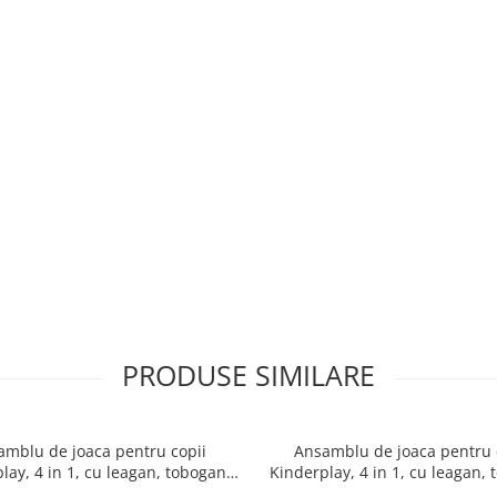
PRODUSE SIMILARE
amblu de joaca pentru copii
Ansamblu de joaca pentru 
lay, 4 in 1, cu leagan, tobogan,
Kinderplay, 4 in 1, cu leagan, 
e baschet, mingi, rosu cu alb
cos de baschet, mingi, alba