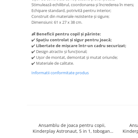
Stimulează echilibrul, coordonarea și încrederea în mers;
Echipare standard, potrivită pentru interior;
Construit din materiale rezistente și sigure;
Dimensiuni: 61 x 27 x 38 cm.
👶 Beneficii pentru copil și părinte:
✔️
Spațiu controlat și sigur pentru joacă;
✔️
Libertate de mișcare într-un cadru securizat;
✔️ Design atractiv și funcțional;
✔️ Ușor de montat, demontat și mutat oriunde;
✔️ Materiale de calitate.
Informatii conformitate produs
Ansamblu de joaca pentru copii,
Ans
Kinderplay Astronaut, 5 in 1, tobogan,
Kinderp
leagan, cos baschet, poarta fotbal, mingi
cos d