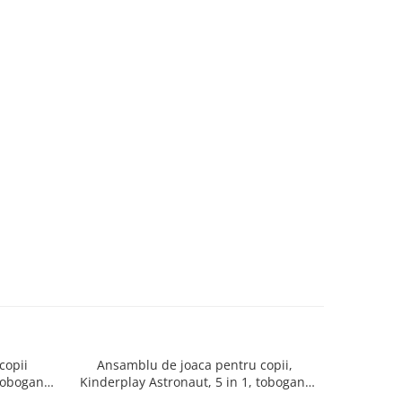
copii
Ansamblu de joaca pentru copii,
Centru act
tobogan,
Kinderplay Astronaut, 5 in 1, tobogan,
copii, aju
stru-
leagan, cos baschet, poarta fotbal, mingi
de