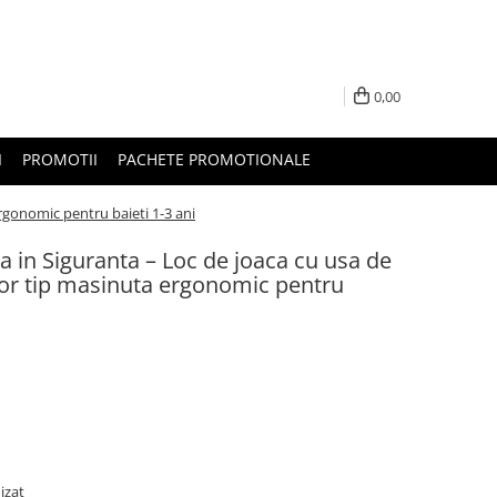
0,00
I
PROMOTII
PACHETE PROMOTIONALE
rgonomic pentru baieti 1-3 ani
a in Siguranta – Loc de joaca cu usa de
or tip masinuta ergonomic pentru
izat