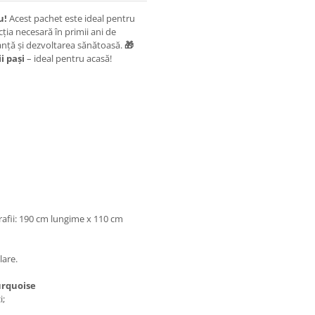
u!
Acest pachet este ideal pentru
ția necesară în primii ani de
ranță și dezvoltarea sănătoasă.
🎁
i pași
– ideal pentru acasă!
rafii: 190 cm lungime x 110 cm
lare.
urquoise
i;