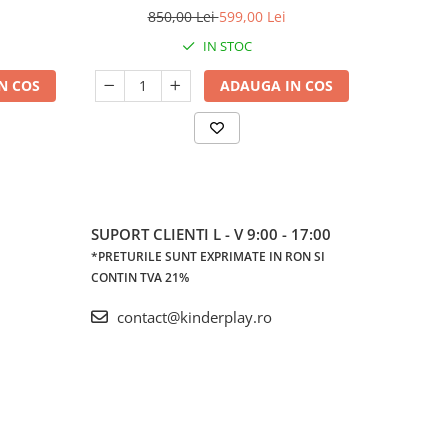
incluse, albastru
850,00 Lei
599,00 Lei
2
IN STOC
N COS
ADAUGA IN COS
SUPORT CLIENTI
L - V 9:00 - 17:00
*PRETURILE SUNT EXPRIMATE IN RON SI
CONTIN TVA 21%
contact@kinderplay.ro