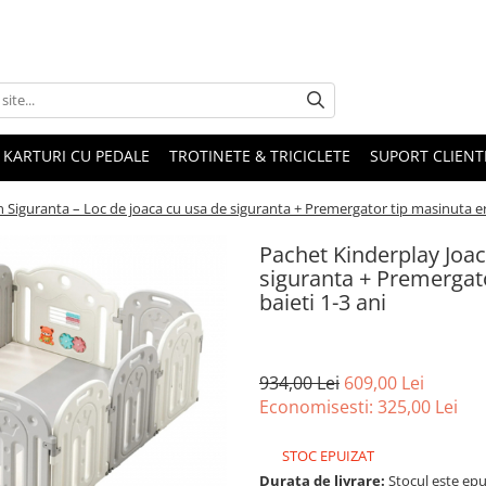
KARTURI CU PEDALE
TROTINETE & TRICICLETE
SUPORT CLIENT
n Siguranta – Loc de joaca cu usa de siguranta + Premergator tip masinuta e
Pachet Kinderplay Joac
siguranta + Premergat
baieti 1-3 ani
934,00 Lei
609,00 Lei
Economisesti:
325,00
Lei
STOC EPUIZAT
Durata de livrare:
Stocul este epu