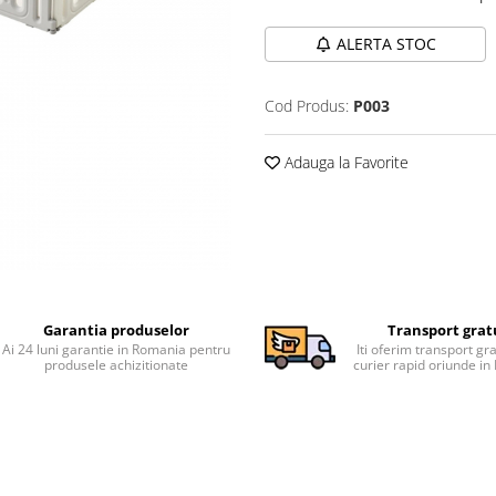
ALERTA STOC
Cod Produs:
P003
Adauga la Favorite
Garantia produselor
Transport grat
Ai 24 luni garantie in Romania pentru
Iti oferim transport gra
produsele achizitionate
curier rapid oriunde i