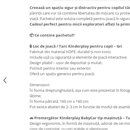
Creează un spațiu sigur și distractiv pentru copilul tă
părinții care vor să combine libertatea de mișcare cu protec
viață. Pachetul este soluția completă pentru joacă în sigu
Cadoul perfect pentru micii exploratori aflați la primi
📦 Ce conține pachetul?
🔒 Loc de joacă / Țarc Kinderplay pentru copii – Gri
Fabricat din material HDPE, durabil și non-toxic;
Include ușă cu siguranță și elemente de joacă interactive;
Design pliabil – ușor de depozitat și mutat;
Potrivit pentru interior sau exterior;
Oferă un spațiu generos pentru joacă;
Dimensiuni:
În forma dreptunghiulară, așa cum este prezentat în fotog
lățime;
În forma pătrată: 160 cm x 160 cm;
Pot exista abateri de 2–3 cm în funcție de modul de asamb
🚗 Premergător Kinderplay BabyCar tip mașinuță – T
Design ergonomic, în formă de mașinuță, adorat de cei mic
Ușor de controlat, cu roți stabile și silențioase;