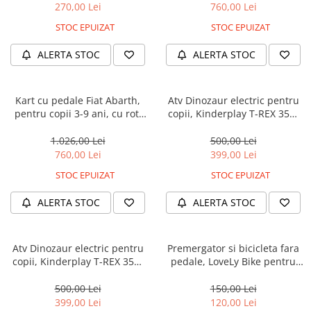
270,00 Lei
760,00 Lei
STOC EPUIZAT
STOC EPUIZAT
ALERTA STOC
ALERTA STOC
Kart cu pedale Fiat Abarth,
Atv Dinozaur electric pentru
pentru copii 3-9 ani, cu roti
copii, Kinderplay T-REX 35W
moi si design sport, rosu
6V, cu telecomanda inclusa,
premium, albastru
1.026,00 Lei
500,00 Lei
760,00 Lei
399,00 Lei
STOC EPUIZAT
STOC EPUIZAT
ALERTA STOC
ALERTA STOC
Atv Dinozaur electric pentru
Premergator si bicicleta fara
copii, Kinderplay T-REX 35W
pedale, LoveLy Bike pentru
6V, cu telecomanda inclusa,
copii 18-30 luni, roti EVA, alba
premium, verde
500,00 Lei
150,00 Lei
399,00 Lei
120,00 Lei