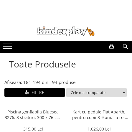
Toate Produsele
Afiseaza:
181-
194
din
194
produse
FILTRE
Piscina gonflabila Bluesea
Kart cu pedale Fiat Abarth,
3276, 3 straturi, 300 x 76 cm,
pentru copii 3-9 ani, cu roti
instalare simpla, albastra
moi si design sport, culoare
negru
315,00 Lei
1.026,00 Lei