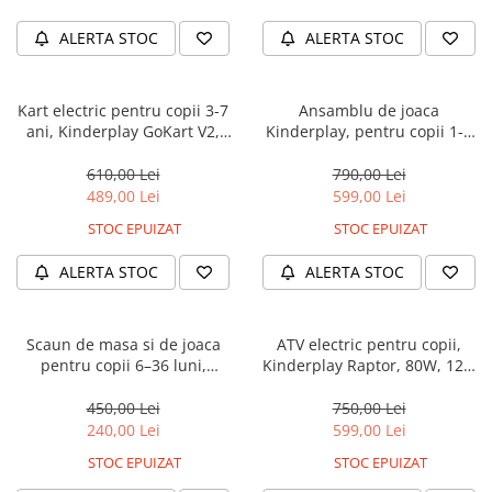
ALERTA STOC
ALERTA STOC
Kart electric pentru copii 3-7
Ansamblu de joaca
ani, Kinderplay GoKart V2,
Kinderplay, pentru copii 1-4
12V, putere 70W, control
ani, interior/exterior, leagan,
parental, bluetooth, pliabil,
tobogan, piscina cu bile, cos
610,00 Lei
790,00 Lei
alb
baschet, verde
489,00 Lei
599,00 Lei
STOC EPUIZAT
STOC EPUIZAT
ALERTA STOC
ALERTA STOC
Scaun de masa si de joaca
ATV electric pentru copii,
pentru copii 6–36 luni,
Kinderplay Raptor, 80W, 12V,
ajustabil, inaltime reglabila,
roti moi, telecomanda inclusa,
tava detasabila, centura de
negru
450,00 Lei
750,00 Lei
siguranta, bej
240,00 Lei
599,00 Lei
STOC EPUIZAT
STOC EPUIZAT