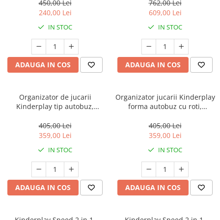
tava detasabila, centura de
multiple optiuni de stocare,
450,00 Lei
762,00 Lei
siguranta, gri
alb
240,00 Lei
609,00 Lei
IN STOC
IN STOC
ADAUGA IN COS
ADAUGA IN COS
Organizator de jucarii
Organizator jucarii Kinderplay
Kinderplay tip autobuz,
forma autobuz cu roti,
multifunctional, placa suport
multifunctional, suport
pentru piese lego, accesorii
pentru piese lego, cafeniu
405,00 Lei
405,00 Lei
incluse, verde
359,00 Lei
359,00 Lei
IN STOC
IN STOC
ADAUGA IN COS
ADAUGA IN COS
Kinderplay Speed 2 in 1,
Kinderplay Speed 2 in 1,