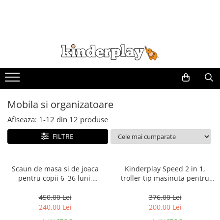
Mobila si organizatoare
Afiseaza:
1-
12
din
12
produse
FILTRE
Scaun de masa si de joaca
Kinderplay Speed 2 in 1,
pentru copii 6–36 luni,
troller tip masinuta pentru
ajustabil, inaltime reglabila,
copii cu spatiu depozitare,
tava detasabila, centura de
roti moi cauciuc EVA, maner
450,00 Lei
376,00 Lei
siguranta, roz
telescopic, albastru
240,00 Lei
200,00 Lei