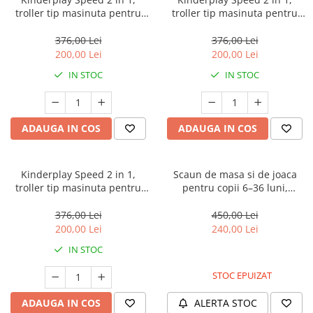
troller tip masinuta pentru
troller tip masinuta pentru
copii cu spatiu depozitare,
copii cu spatiu depozitare,
roti moi cauciuc EVA, maner
roti moi cauciuc EVA, maner
376,00 Lei
376,00 Lei
telescopic, roz pal
telescopic, rosu
200,00 Lei
200,00 Lei
IN STOC
IN STOC
ADAUGA IN COS
ADAUGA IN COS
Kinderplay Speed 2 in 1,
Scaun de masa si de joaca
troller tip masinuta pentru
pentru copii 6–36 luni,
copii cu spatiu depozitare,
ajustabil, inaltime reglabila,
roti moi cauciuc EVA, maner
tava detasabila, centura de
376,00 Lei
450,00 Lei
telescopic, verde
siguranta, bej
200,00 Lei
240,00 Lei
IN STOC
STOC EPUIZAT
ADAUGA IN COS
ALERTA STOC