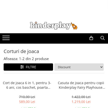
Corturi de joaca
Afiseaza:
1-
2
din
2
produse
FILTRE
Cort de joaca 6 in 1, pentru 3-
Casuta de joaca pentru copii
6 ani, cos baschet, poarta
Kinderplay Fairy Playhouse,
fotbal, cu perete de escalada,
cadoul ideal pentru 2-6 ani
tabla pentru desenat, mingi
710,00 Lei
1.422,00 Lei
incluse
589,00 Lei
1.219,00 Lei