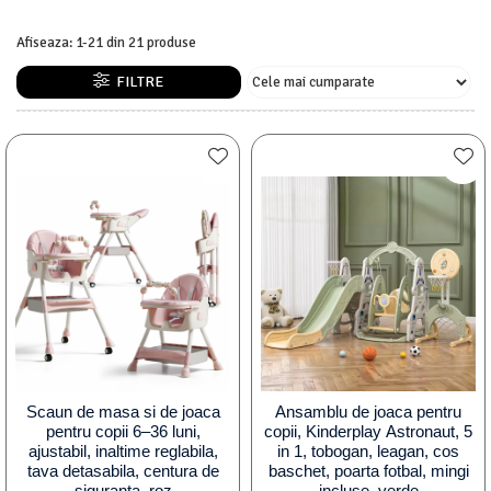
Afiseaza:
1-
21
din
21
produse
FILTRE
Scaun de masa si de joaca
Ansamblu de joaca pentru
pentru copii 6–36 luni,
copii, Kinderplay Astronaut, 5
ajustabil, inaltime reglabila,
in 1, tobogan, leagan, cos
tava detasabila, centura de
baschet, poarta fotbal, mingi
siguranta, roz
incluse, verde