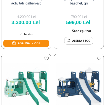
activitati, galben-alb
baschet, gri
4.200,00 Lei
790,00 Lei
3.300,00 Lei
599,00 Lei
Stoc epuizat
In stoc
ALERTA STOC
ADAUGA IN COS